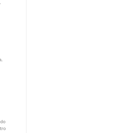
r
a,
ndo
tro