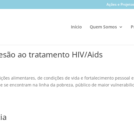
Ações e Projeto
Início
Quem Somos
P
esão ao tratamento HIV/Aids
ições alimentares, de condições de vida e fortalecimento pessoal e
ue se encontram na linha da pobreza, público de maior vulnerabil
ia