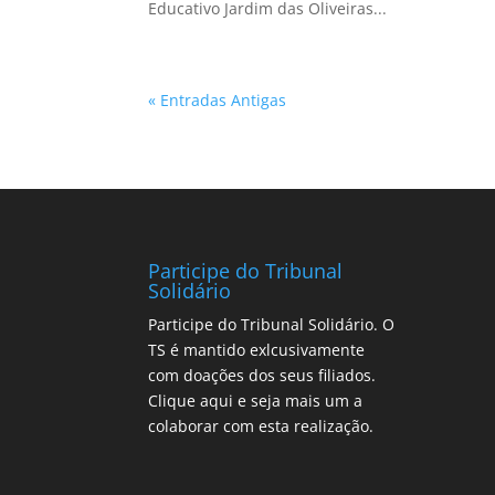
Educativo Jardim das Oliveiras...
« Entradas Antigas
Participe do Tribunal
Solidário
Participe do Tribunal Solidário. O
TS é mantido exlcusivamente
com doações dos seus filiados.
Clique aqui
e seja mais um a
colaborar com esta realização.